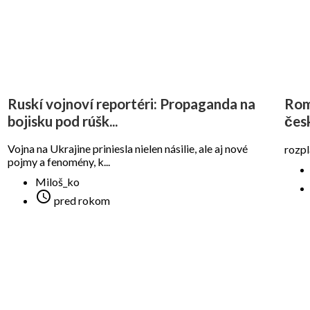
Ruskí vojnoví reportéri: Propaganda na
Rom
bojisku pod rúšk...
čes
Vojna na Ukrajine priniesla nielen násilie, ale aj nové
rozpl
pojmy a fenomény, k...
Miloš_ko

pred rokom