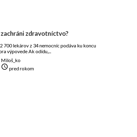
 zachráni zdravotníctvo?
2 700 lekárov z 34 nemocníc podáva ku koncu
ra výpovede Ak odídu,...
Miloš_ko

pred rokom