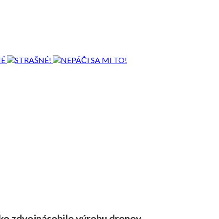
ko zdvojnásobilo výrobu dronov