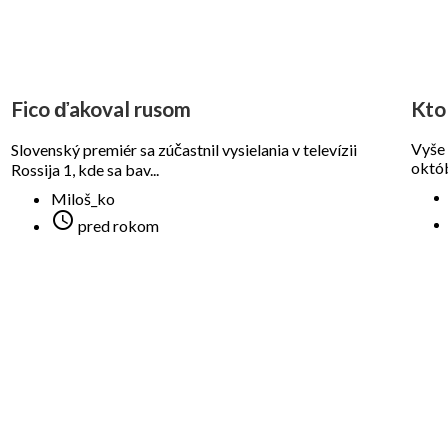
Fico ďakoval rusom
Kto
Vyše 
Slovenský premiér sa zúčastnil vysielania v televízii
októb
Rossija 1, kde sa bav...
Miloš_ko

pred rokom