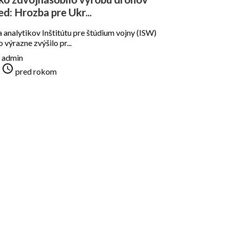
d: Hrozba pre Ukr...
 analytikov Inštitútu pre štúdium vojny (ISW)
 výrazne zvýšilo pr...
admin

pred rokom