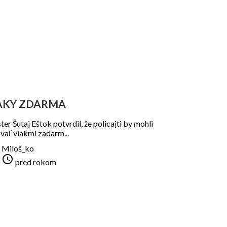
AKY ZDARMA
ter Šutaj Eštok potvrdil, že policajti by mohli
vať vlakmi zadarm...
Miloš_ko

pred rokom