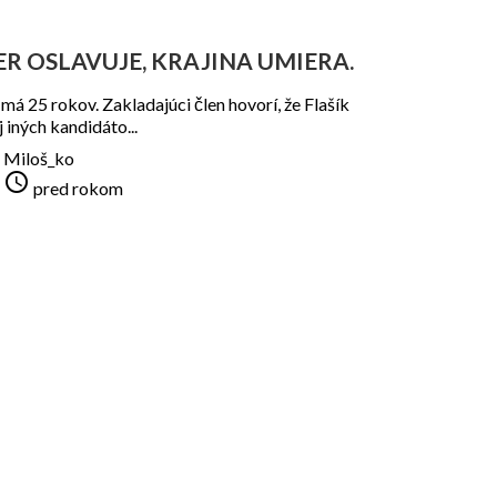
R OSLAVUJE, KRAJINA UMIERA.
má 25 rokov. Zakladajúci člen hovorí, že Flašík
j iných kandidáto...
Miloš_ko

pred rokom