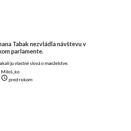
ana Tabak nezvládla návštevu v
kom parlamente.
akali ju vlastné slová o manželstve.
Miloš_ko

pred rokom