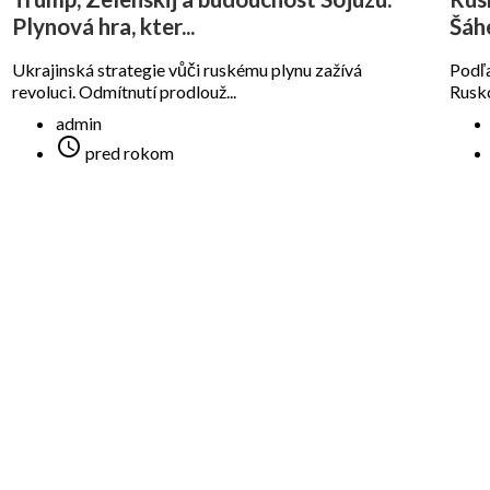
Plynová hra, kter...
Šáhe
Ukrajinská strategie vůči ruskému plynu zažívá
Podľa
revoluci. Odmítnutí prodlouž...
Rusko
admin

pred rokom