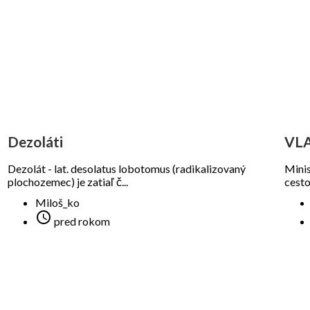
Dezoláti
VL
Dezolát - lat. desolatus lobotomus (radikalizovaný
Minis
plochozemec) je zatiaľ č...
cesto
Miloš_ko

pred rokom