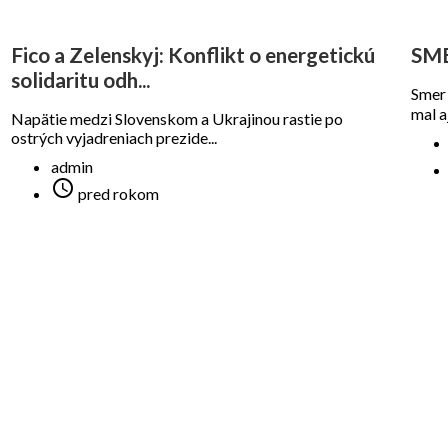
Fico a Zelenskyj: Konflikt o energetickú
SME
solidaritu odh...
Smer 
mal a
Napätie medzi Slovenskom a Ukrajinou rastie po
ostrých vyjadreniach prezide...
admin

pred rokom